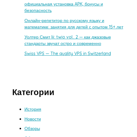
официальная установка APK, бонусы и
безопасность
Онлайн-репетитор по русскому языку и
математике: занятия для детей с опытом 15+ лет
Уолтер Смит Iii: twio vol.. 2 — как джазовые
стандарты звучат остро и современно
Swiss VPS — The quality VPS in Switzerland
Категории
История
Новости
Обзоры