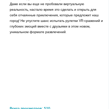
Даже если вы еще не пробовали виртуальную
реальность, настало время это сделать и открыть для
себя отчаянные приключения, которые предложит наш
город! Не упустите шанс испытать рулетки VR-сражений и
глубоких эмоций вместе с друзьями в этом новом,
уникальном формате развлечений.
Всего просмотров:
520