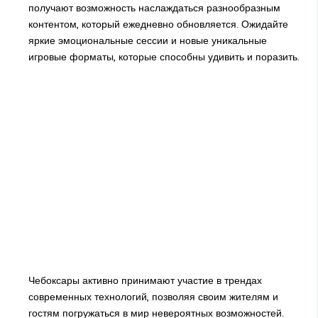
получают возможность наслаждаться разнообразным
контентом, который ежедневно обновляется. Ожидайте
яркие эмоциональные сессии и новые уникальные
игровые форматы, которые способны удивить и поразить.
Чебоксары активно принимают участие в трендах
современных технологий, позволяя своим жителям и
гостям погружаться в мир невероятных возможностей.