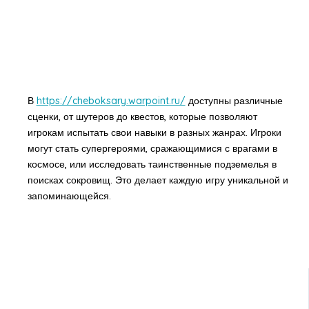
В
https://cheboksary.warpoint.ru/
доступны различные
сценки, от шутеров до квестов, которые позволяют
игрокам испытать свои навыки в разных жанрах. Игроки
могут стать супергероями, сражающимися с врагами в
космосе, или исследовать таинственные подземелья в
поисках сокровищ. Это делает каждую игру уникальной и
запоминающейся.