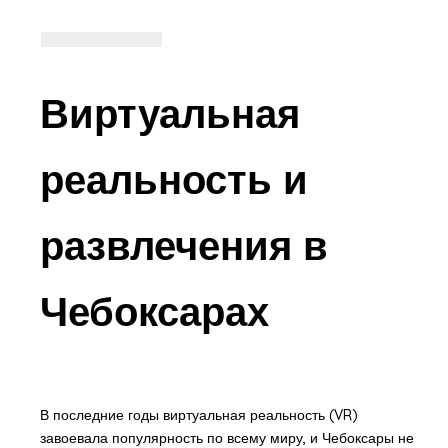
Виртуальная
реальность и
развлечения в
Чебоксарах
В последние годы виртуальная реальность (VR)
завоевала популярность по всему миру, и Чебоксары не