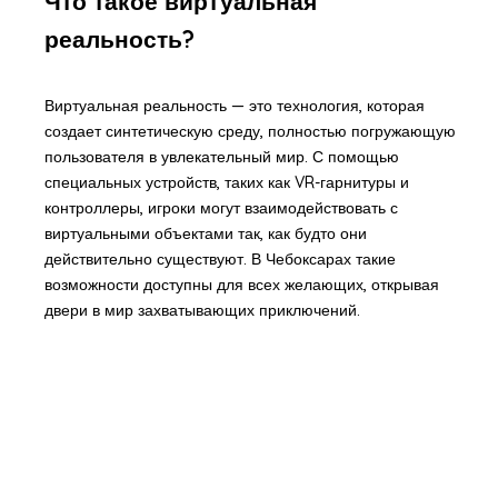
Что такое виртуальная
реальность?
Виртуальная реальность — это технология, которая
создает синтетическую среду, полностью погружающую
пользователя в увлекательный мир. С помощью
специальных устройств, таких как VR-гарнитуры и
контроллеры, игроки могут взаимодействовать с
виртуальными объектами так, как будто они
действительно существуют. В Чебоксарах такие
возможности доступны для всех желающих, открывая
двери в мир захватывающих приключений.