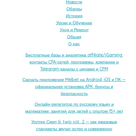
Новости
Обзоры
История
Уроки и Обучение
Уход и Ремонт
Общая
О нас
Бесплатные базы и аналитика affiliate/iGaming:
контакты CPA-сетей, программы, компании и
Telegram-каналы с ценами и CPM
Скачать приложение Melbet на Android, iOS и ПК —
официальная установка APK, бонусы и
безопасность
Онлайн-репетитор по русскому языку и
математике: занятия для детей с опытом 15+ лет
Уолтер Смит Iii: twio vol.. 2 — как джазовые
стандарты звучат остро и современно