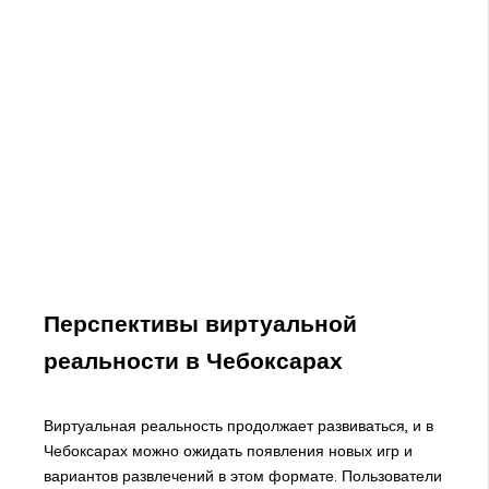
Перспективы виртуальной
реальности в Чебоксарах
Виртуальная реальность продолжает развиваться, и в
Чебоксарах можно ожидать появления новых игр и
вариантов развлечений в этом формате. Пользователи