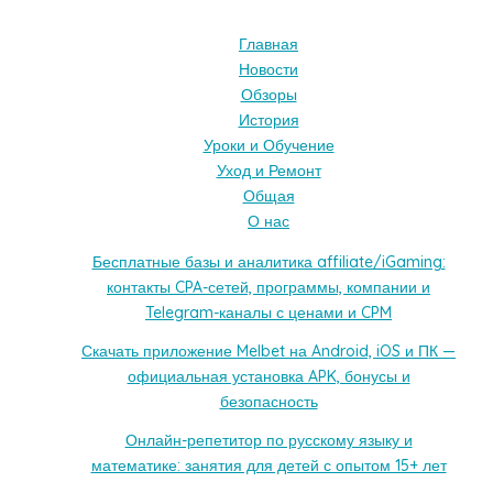
Главная
Новости
Обзоры
История
Уроки и Обучение
Уход и Ремонт
Общая
О нас
Бесплатные базы и аналитика affiliate/iGaming:
контакты CPA-сетей, программы, компании и
Telegram-каналы с ценами и CPM
Скачать приложение Melbet на Android, iOS и ПК —
официальная установка APK, бонусы и
безопасность
Онлайн-репетитор по русскому языку и
математике: занятия для детей с опытом 15+ лет