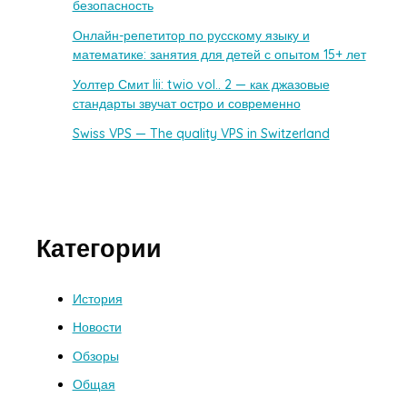
безопасность
Онлайн-репетитор по русскому языку и
математике: занятия для детей с опытом 15+ лет
Уолтер Смит Iii: twio vol.. 2 — как джазовые
стандарты звучат остро и современно
Swiss VPS — The quality VPS in Switzerland
Категории
История
Новости
Обзоры
Общая