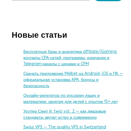
Новые статьи
Бесплатные базы и аналитика affiliate/iGaming:
контакты CPA-сетей, программы, компании и
Telegram-каналы с ценами и CPM
Скачать приложение Melbet на Android, iOS и ПК —
официальная установка APK, бонусы и
безопасность
Онлайн-репетитор по русскому языку и
математике: занятия для детей с опытом 15+ лет
Уолтер Смит Iii: twio vol.. 2 — как джазовые
стандарты звучат остро и современно
Swiss VPS — The quality VPS in Switzerland