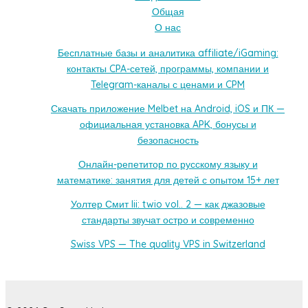
Общая
О нас
Бесплатные базы и аналитика affiliate/iGaming:
контакты CPA-сетей, программы, компании и
Telegram-каналы с ценами и CPM
Скачать приложение Melbet на Android, iOS и ПК —
официальная установка APK, бонусы и
безопасность
Онлайн-репетитор по русскому языку и
математике: занятия для детей с опытом 15+ лет
Уолтер Смит Iii: twio vol.. 2 — как джазовые
стандарты звучат остро и современно
Swiss VPS — The quality VPS in Switzerland