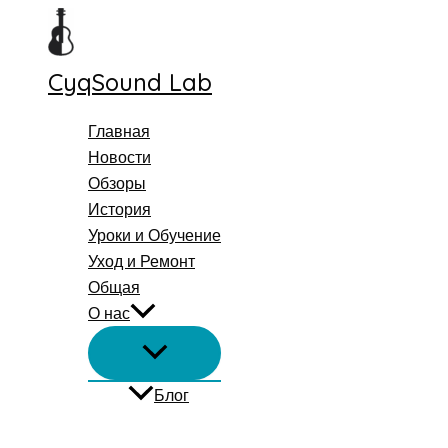
Перейти
к
содержимому
CyqSound Lab
Главная
Новости
Обзоры
История
Уроки и Обучение
Уход и Ремонт
Общая
О нас
Блог
Поиск