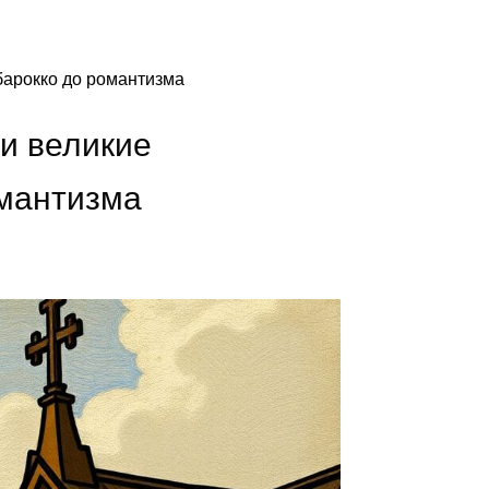
барокко до романтизма
и великие
омантизма