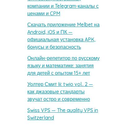
компании и Telegram-каналы с
ценами и CPM
Скачать приложение Melbet на
Android, iOS и ПК —
официальная установка APK,
бонусы и безопасность
Онлайн-репетитор по русскому
языку и математике: занятия
для детей с опытом 15+ лет
Уолтер Смит Iii: twio vol.. 2 —
как джазовые стандарты
звучат остро и современно
Swiss VPS — The quality VPS in
Switzerland