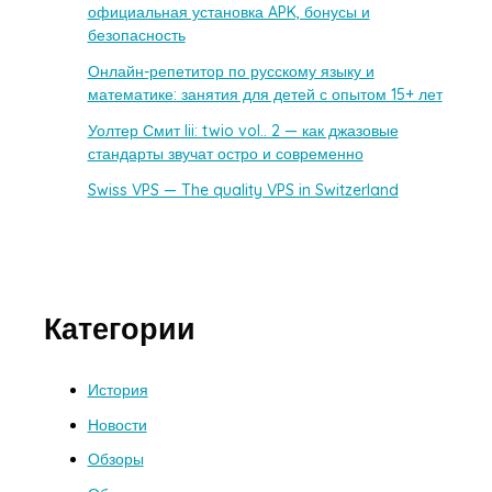
официальная установка APK, бонусы и
безопасность
Онлайн-репетитор по русскому языку и
математике: занятия для детей с опытом 15+ лет
Уолтер Смит Iii: twio vol.. 2 — как джазовые
стандарты звучат остро и современно
Swiss VPS — The quality VPS in Switzerland
Категории
История
Новости
Обзоры