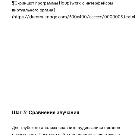
![Скриншот программы Hauptwerk с интерфейсом
виртуального органа]
(https://dummyimage.com/600x400/cccccc/000000&text=H
Шаг 3: Сравнение звучания
Для глубокого анализа сравните аудиозаписи органов
разных эпох. Посетите сайты, хранящие записи живых