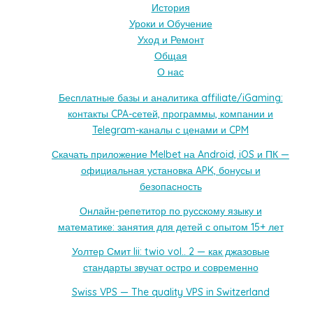
История
Уроки и Обучение
Уход и Ремонт
Общая
О нас
Бесплатные базы и аналитика affiliate/iGaming:
контакты CPA-сетей, программы, компании и
Telegram-каналы с ценами и CPM
Скачать приложение Melbet на Android, iOS и ПК —
официальная установка APK, бонусы и
безопасность
Онлайн-репетитор по русскому языку и
математике: занятия для детей с опытом 15+ лет
Уолтер Смит Iii: twio vol.. 2 — как джазовые
стандарты звучат остро и современно
Swiss VPS — The quality VPS in Switzerland