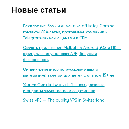
Новые статьи
Бесплатные базы и аналитика affiliate/iGaming:
контакты CPA-сетей, программы, компании и
Telegram-каналы с ценами и CPM
Скачать приложение Melbet на Android, iOS и ПК —
официальная установка APK, бонусы и
безопасность
Онлайн-репетитор по русскому языку и
математике: занятия для детей с опытом 15+ лет
Уолтер Смит Iii: twio vol.. 2 — как джазовые
стандарты звучат остро и современно
Swiss VPS — The quality VPS in Switzerland