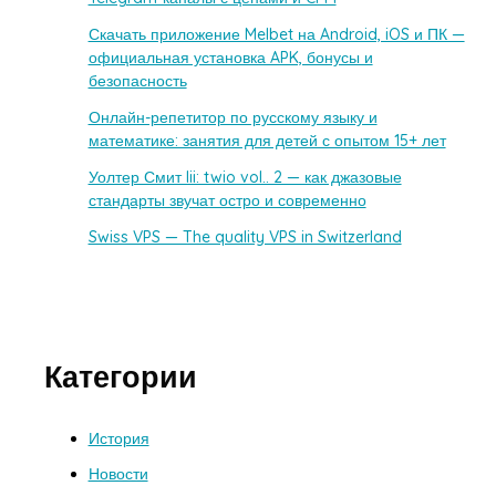
Скачать приложение Melbet на Android, iOS и ПК —
официальная установка APK, бонусы и
безопасность
Онлайн-репетитор по русскому языку и
математике: занятия для детей с опытом 15+ лет
Уолтер Смит Iii: twio vol.. 2 — как джазовые
стандарты звучат остро и современно
Swiss VPS — The quality VPS in Switzerland
Категории
История
Новости