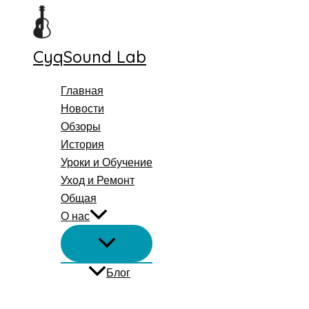
Перейти
к
содержимому
CyqSound Lab
Главная
Новости
Обзоры
История
Уроки и Обучение
Уход и Ремонт
Общая
О нас
Блог
Поиск