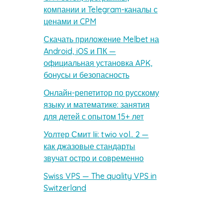
компании и Telegram-каналы с
ценами и CPM
Скачать приложение Melbet на
Android, iOS и ПК —
официальная установка APK,
бонусы и безопасность
Онлайн-репетитор по русскому
языку и математике: занятия
для детей с опытом 15+ лет
Уолтер Смит Iii: twio vol.. 2 —
как джазовые стандарты
звучат остро и современно
Swiss VPS — The quality VPS in
Switzerland