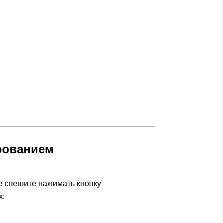
рованием
е спешите нажимать кнопку
х: