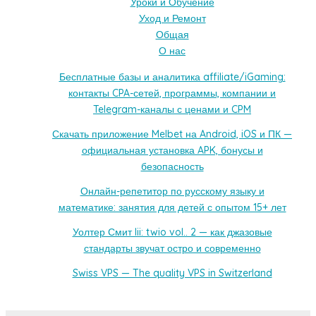
Уроки и Обучение
Уход и Ремонт
Общая
О нас
Бесплатные базы и аналитика affiliate/iGaming:
контакты CPA-сетей, программы, компании и
Telegram-каналы с ценами и CPM
Скачать приложение Melbet на Android, iOS и ПК —
официальная установка APK, бонусы и
безопасность
Онлайн-репетитор по русскому языку и
математике: занятия для детей с опытом 15+ лет
Уолтер Смит Iii: twio vol.. 2 — как джазовые
стандарты звучат остро и современно
Swiss VPS — The quality VPS in Switzerland