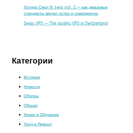
Уолтер Смит Iii: twio vol.. 2 — как джазовые
стандарты звучат остро и современно
Swiss VPS — The quality VPS in Switzerland
Категории
История
Новости
Обзоры
Общая
Уроки и Обучение
Уход и Ремонт