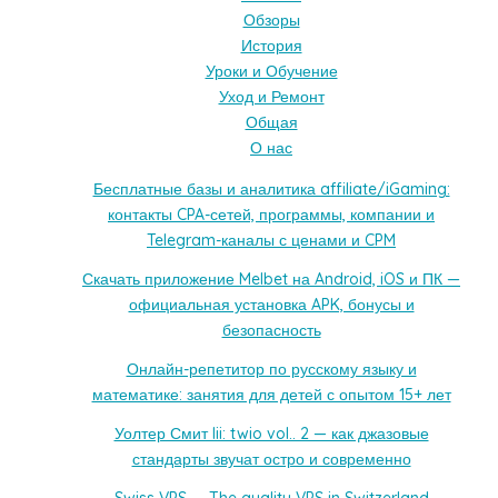
Обзоры
История
Уроки и Обучение
Уход и Ремонт
Общая
О нас
Бесплатные базы и аналитика affiliate/iGaming:
контакты CPA-сетей, программы, компании и
Telegram-каналы с ценами и CPM
Скачать приложение Melbet на Android, iOS и ПК —
официальная установка APK, бонусы и
безопасность
Онлайн-репетитор по русскому языку и
математике: занятия для детей с опытом 15+ лет
Уолтер Смит Iii: twio vol.. 2 — как джазовые
стандарты звучат остро и современно
Swiss VPS — The quality VPS in Switzerland