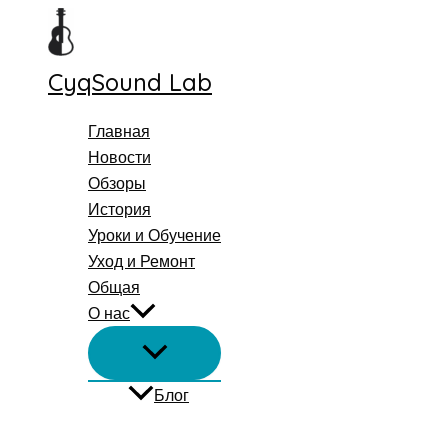
Перейти
к
содержимому
CyqSound Lab
Главная
Новости
Обзоры
История
Уроки и Обучение
Уход и Ремонт
Общая
О нас
Блог
Поиск