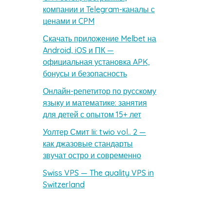
компании и Telegram-каналы с
ценами и CPM
Скачать приложение Melbet на
Android, iOS и ПК —
официальная установка APK,
бонусы и безопасность
Онлайн-репетитор по русскому
языку и математике: занятия
для детей с опытом 15+ лет
Уолтер Смит Iii: twio vol.. 2 —
как джазовые стандарты
звучат остро и современно
Swiss VPS — The quality VPS in
Switzerland