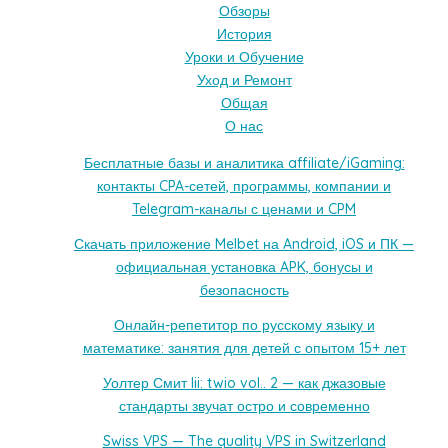
Обзоры
История
Уроки и Обучение
Уход и Ремонт
Общая
О нас
Бесплатные базы и аналитика affiliate/iGaming:
контакты CPA-сетей, программы, компании и
Telegram-каналы с ценами и CPM
Скачать приложение Melbet на Android, iOS и ПК —
официальная установка APK, бонусы и
безопасность
Онлайн-репетитор по русскому языку и
математике: занятия для детей с опытом 15+ лет
Уолтер Смит Iii: twio vol.. 2 — как джазовые
стандарты звучат остро и современно
Swiss VPS — The quality VPS in Switzerland