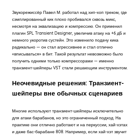
Звукорежиссёр Павел М. работал над хип-хоп треком, где
сэмплированный кик плохо пробивался сквозь микс,
несмотря на эквализацию и компрессию. Он применил
плагин SPL Transient Designer, увеличив атаку на +6 дБ и
немного укоротив сустейн. Это изменило подачу кика
радикально — он стал агрессивнее и стал отлично
«вписываться» в бит. Такой результат невозможно было
получить одними только компрессорами — именно
транзиент-шейперы VST стали решающим инструментом.
Неочевидные решения: Транзиент-
шейперы вне обычных сценариев
Многие используют транзиент-шейперы исключительно
для атаки барабанов, но это ограниченный подход. На
практике они отлично работают и на перкуссии, хай-хэтах
и даже бас-барабане 808. Например, если хай-хэт звучит