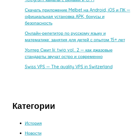
Скачать приложение Melbet на Android, iOS и ПК —
официальная установка APK, бонусы и
безопасность
Онлайн-репетитор по русскому языку и
математике: занятия для детей с опытом 15+ лет
Уолтер Смит Iii: twio vol.. 2 — как джазовые
стандарты звучат остро и современно
Swiss VPS — The quality VPS in Switzerland
Категории
История
Новости