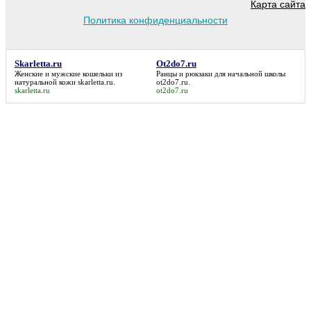
Карта сайта
Политика конфиденциальности
Skarletta.ru
Ot2do7.ru
Женские и мужские кошельки из
Ранцы и рюкзаки для начальной школы
натуральной кожи
skarletta.ru
.
ot2do7.ru
.
skarletta.ru
ot2do7.ru