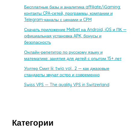
Бесплатные базы и аналитика affiliate/iGaming:
контакты CPA-сетей, программы, компании и
Telegram-каналы с ценами и CPM
Скачать приложение Melbet на Android, iOS и ПК —
официальная установка APK, бонусы и
безопасность
Онлайн-репетитор по русскому языку и
математике: занятия для детей с опытом 15+ лет
Уолтер Смит Iii: twio vol.. 2 — как джазовые
стандарты звучат остро и современно
Swiss VPS — The quality VPS in Switzerland
Категории