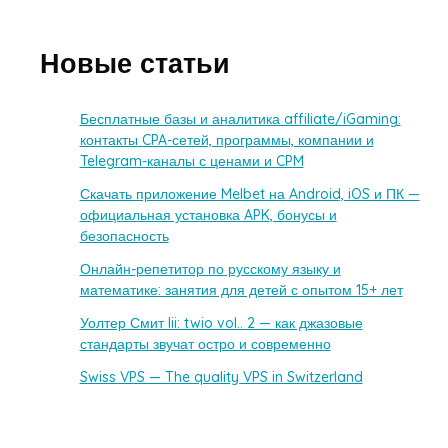
Новые статьи
Бесплатные базы и аналитика affiliate/iGaming:
контакты CPA-сетей, программы, компании и
Telegram-каналы с ценами и CPM
Скачать приложение Melbet на Android, iOS и ПК —
официальная установка APK, бонусы и
безопасность
Онлайн-репетитор по русскому языку и
математике: занятия для детей с опытом 15+ лет
Уолтер Смит Iii: twio vol.. 2 — как джазовые
стандарты звучат остро и современно
Swiss VPS — The quality VPS in Switzerland