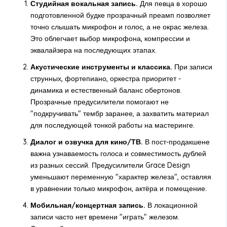
Студийная вокальная запись.
Для певца в хорошо
подготовленной будке прозрачный преамп позволяет
точно слышать микрофон и голос, а не окрас железа.
Это облегчает выбор микрофона, компрессии и
эквалайзера на последующих этапах.
Акустические инструменты и классика.
При записи
струнных, фортепиано, оркестра приоритет -
динамика и естественный баланс обертонов.
Прозрачные предусилители помогают не
"подкручивать" тембр заранее, а захватить материал
для последующей тонкой работы на мастеринге.
Диалог и озвучка для кино/ТВ.
В пост-продакшене
важна узнаваемость голоса и совместимость дублей
из разных сессий. Предусилители Grace Design
уменьшают переменную "характер железа", оставляя
в уравнении только микрофон, актёра и помещение.
Мобильная/концертная запись.
В локационной
записи часто нет времени "играть" железом.