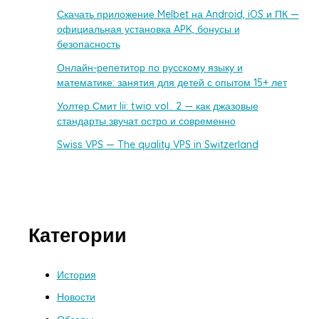
Скачать приложение Melbet на Android, iOS и ПК —
официальная установка APK, бонусы и
безопасность
Онлайн-репетитор по русскому языку и
математике: занятия для детей с опытом 15+ лет
Уолтер Смит Iii: twio vol.. 2 — как джазовые
стандарты звучат остро и современно
Swiss VPS — The quality VPS in Switzerland
Категории
История
Новости