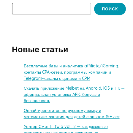
ПОИСК
Новые статьи
Бесплатные базы и аналитика affiliate/iGaming:
контакты CPA-сетей, программы, компании и
Telegram-каналы с ценами и CPM
Скачать приложение Melbet на Android, iOS и ПК —
официальная установка APK, бонусы и
безопасность
Онлайн-репетитор по русскому языку и
математике: занятия для детей с опытом 15+ лет
Уолтер Смит Iii: twio vol.. 2 — как джазовые
стандарты звучат остро и современно