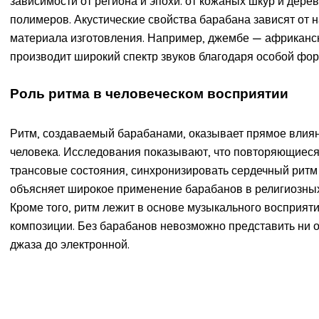
зависимости от региона и эпохи: от кожаных шкур и дере
полимеров. Акустические свойства барабана зависят от 
материала изготовления. Например, джембе — африканс
производит широкий спектр звуков благодаря особой фо
Роль ритма в человеческом восприятии
Ритм, создаваемый барабанами, оказывает прямое влия
человека. Исследования показывают, что повторяющиеся
трансовые состояния, синхронизировать сердечный ритм 
объясняет широкое применение барабанов в религиозных
Кроме того, ритм лежит в основе музыкального восприят
композиции. Без барабанов невозможно представить ни 
джаза до электронной.