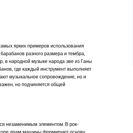
самых ярких примеров использования
 барабанов разного размера и тембра,
, в народной музыке народа эве из Ганы
банов, где каждый инструмент выполняет
дают музыкальное сопровождение, но и
важен, но подчиняется общей
ся незаменимым элементом. В рок-
ип-хопе драм-машины формируют основу