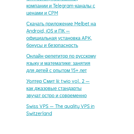
компании и Telegram-каналы с
ценами и CPM
Скачать приложение Melbet на
Android, iOS и ПК —
официальная установка APK,
бонусы и безопасность
Онлайн-репетитор по русскому
языку и математике: занятия
для детей с опытом 15+ лет
Уолтер Смит Iii: twio vol.. 2 —
как джазовые стандарты
звучат остро и современно
Swiss VPS — The quality VPS in
Switzerland