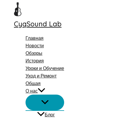
Перейти
к
содержимому
CyqSound Lab
Главная
Новости
Обзоры
История
Уроки и Обучение
Уход и Ремонт
Общая
О нас
Блог
Поиск