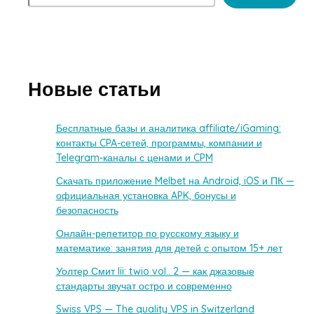
Новые статьи
Бесплатные базы и аналитика affiliate/iGaming:
контакты CPA-сетей, программы, компании и
Telegram-каналы с ценами и CPM
Скачать приложение Melbet на Android, iOS и ПК —
официальная установка APK, бонусы и
безопасность
Онлайн-репетитор по русскому языку и
математике: занятия для детей с опытом 15+ лет
Уолтер Смит Iii: twio vol.. 2 — как джазовые
стандарты звучат остро и современно
Swiss VPS — The quality VPS in Switzerland