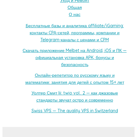
Уход и Ремонт
Общая
О нас
Бесплатные базы и аналитика affiliate/iGaming:
контакты CPA-сетей, программы, компании и
Telegram-каналы с ценами и CPM
Скачать приложение Melbet на Android, iOS и ПК —
официальная установка APK, бонусы и
безопасность
Онлайн-репетитор по русскому языку и
математике: занятия для детей с опытом 15+ лет
Уолтер Смит Iii: twio vol.. 2 — как джазовые
стандарты звучат остро и современно
Swiss VPS — The quality VPS in Switzerland