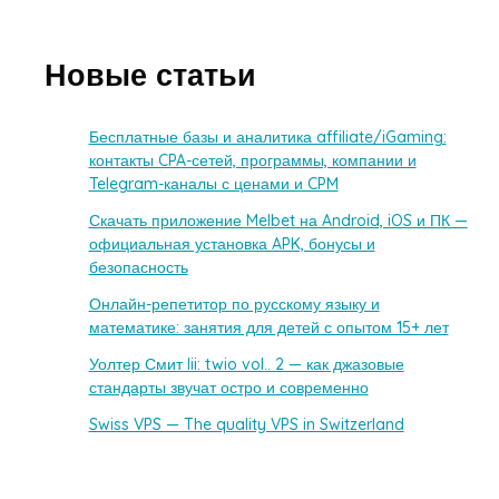
Новые статьи
Бесплатные базы и аналитика affiliate/iGaming:
контакты CPA-сетей, программы, компании и
Telegram-каналы с ценами и CPM
Скачать приложение Melbet на Android, iOS и ПК —
официальная установка APK, бонусы и
безопасность
Онлайн-репетитор по русскому языку и
математике: занятия для детей с опытом 15+ лет
Уолтер Смит Iii: twio vol.. 2 — как джазовые
стандарты звучат остро и современно
Swiss VPS — The quality VPS in Switzerland