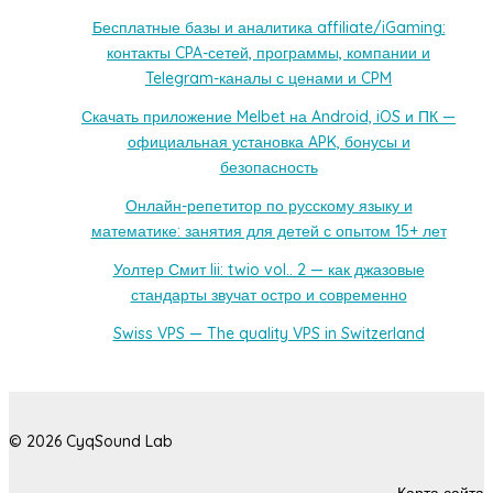
Бесплатные базы и аналитика affiliate/iGaming:
контакты CPA-сетей, программы, компании и
Telegram-каналы с ценами и CPM
Скачать приложение Melbet на Android, iOS и ПК —
официальная установка APK, бонусы и
безопасность
Онлайн-репетитор по русскому языку и
математике: занятия для детей с опытом 15+ лет
Уолтер Смит Iii: twio vol.. 2 — как джазовые
стандарты звучат остро и современно
Swiss VPS — The quality VPS in Switzerland
© 2026 CyqSound Lab