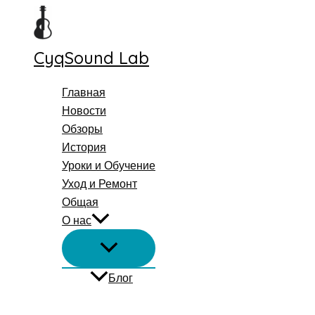
Перейти
к
содержимому
CyqSound Lab
Главная
Новости
Обзоры
История
Уроки и Обучение
Уход и Ремонт
Общая
О нас
Блог
Поиск