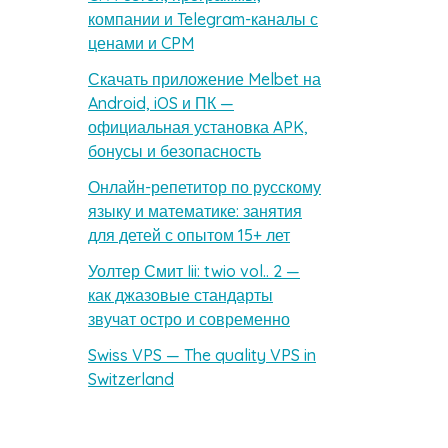
компании и Telegram-каналы с
ценами и CPM
Скачать приложение Melbet на
Android, iOS и ПК —
официальная установка APK,
бонусы и безопасность
Онлайн-репетитор по русскому
языку и математике: занятия
для детей с опытом 15+ лет
Уолтер Смит Iii: twio vol.. 2 —
как джазовые стандарты
звучат остро и современно
Swiss VPS — The quality VPS in
Switzerland