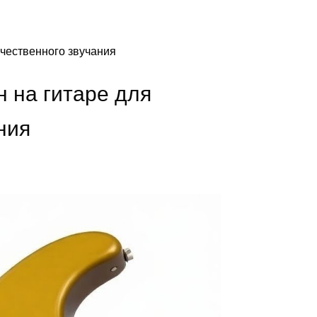
ачественного звучания
 на гитаре для
ния