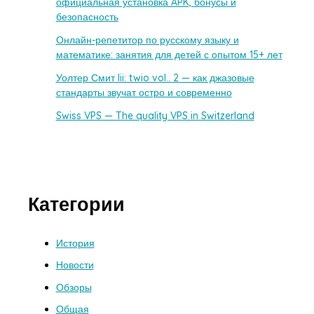
официальная установка APK, бонусы и
безопасность
Онлайн-репетитор по русскому языку и
математике: занятия для детей с опытом 15+ лет
Уолтер Смит Iii: twio vol.. 2 — как джазовые
стандарты звучат остро и современно
Swiss VPS — The quality VPS in Switzerland
Категории
История
Новости
Обзоры
Общая