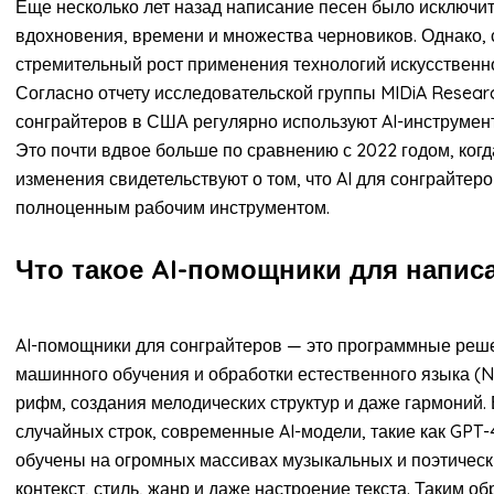
Еще несколько лет назад написание песен было исключи
вдохновения, времени и множества черновиков. Однако, 
стремительный рост применения технологий искусственно
Согласно отчету исследовательской группы MIDiA Resear
сонграйтеров в США регулярно используют AI-инструмент
Это почти вдвое больше по сравнению с 2022 годом, когда
изменения свидетельствуют о том, что AI для сонграйтер
полноценным рабочим инструментом.
Что такое AI-помощники для напис
AI-помощники для сонграйтеров — это программные реш
машинного обучения и обработки естественного языка (N
рифм, создания мелодических структур и даже гармоний. 
случайных строк, современные AI-модели, такие как GPT-4
обучены на огромных массивах музыкальных и поэтическ
контекст, стиль, жанр и даже настроение текста. Таким 