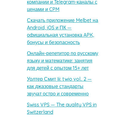
компании и Telegram-каналы с
ценами и CPM
Скачать приложение Melbet на
Android, iOS и ПК —
официальная установка APK,
бонусы и безопасность
Онлайн-репетитор по русскому
языку и математике: занятия
для детей с опытом 15+ лет
Уолтер Смит Iii: twio vol.. 2 —
как джазовые стандарты
звучат остро и современно
Swiss VPS — The quality VPS in
Switzerland