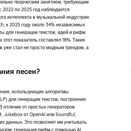
тельно творческим занятием, требующим
с 2022 по 2025 год наблюдается
го интеллекта в музыкальной индустрии.
ch, к 2025 году около 34% независимых
ы для генерации текстов, идей и рифм.
 этот показатель составлял 18%. Такие
ов уже стал не просто модным трендом, а
ания песен?
ения, использующие алгоритмы
LP) для генерации текстов, построения
В отличие от простых генераторов
, Jukebox от OpenAI или Soundful,
их данных. Это позволяет им учитывать
образом, генерация рифм с помощью AI