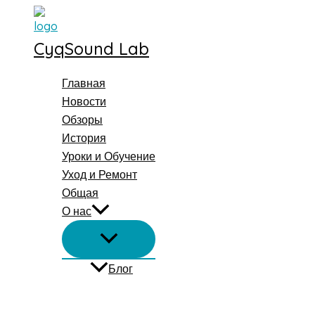
Перейти
к
CyqSound Lab
содержимому
Главная
Новости
Обзоры
История
Уроки и Обучение
Уход и Ремонт
Общая
О нас
Блог
Поиск