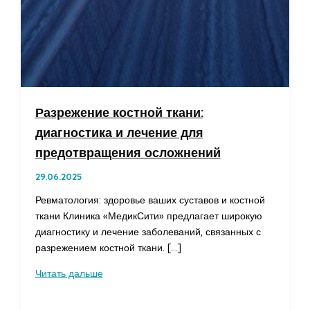
Разрежение костной ткани:
диагностика и лечение для
предотвращения осложнений
29.06.2025
Ревматология: здоровье ваших суставов и костной
ткани Клиника «МедикСити» предлагает широкую
диагностику и лечение заболеваний, связанных с
разрежением костной ткани. […]
Разрежение
Читать дальше
костной
ткани: