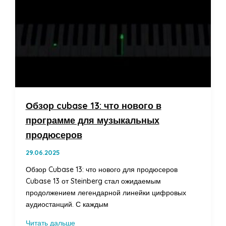
Обзор cubase 13: что нового в
программе для музыкальных
продюсеров
29.06.2025
Обзор Cubase 13: что нового для продюсеров
Cubase 13 от Steinberg стал ожидаемым
продолжением легендарной линейки цифровых
аудиостанций. С каждым
Обзор
Читать дальше